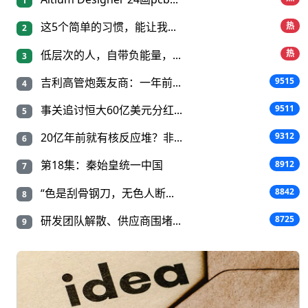
1
这5个简单的习惯，能让我...
热
2
低层次的人，自带负能量，...
热
3
吉利高管炮轰友商：一年前...
9515
4
事关追讨恒大60亿美元分红...
9511
5
20亿年前就有核反应堆？非...
9312
6
第18集：秦始皇统一中国
8912
7
“色是刮骨钢刀，无色人断...
8842
8
研发团队解散、供应商围堵...
8725
9