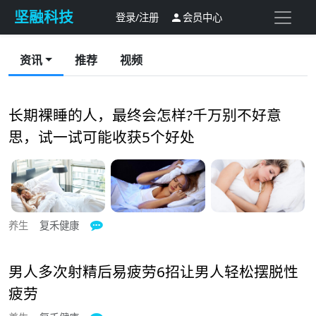
坚融科技
登录/注册
会员中心

资讯
推荐
视频
长期裸睡的人，最终会怎样?千万别不好意
思，试一试可能收获5个好处
养生
复禾健康

男人多次射精后易疲劳6招让男人轻松摆脱性
疲劳