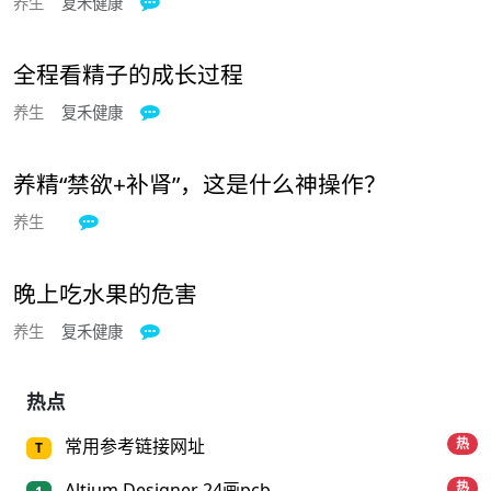
养生
复禾健康

全程看精子的成长过程
养生
复禾健康

养精“禁欲+补肾”，这是什么神操作？
养生

晚上吃水果的危害
养生
复禾健康

热点
常用参考链接网址
热
T
Altium Designer 24画pcb...
热