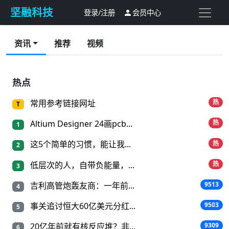
坚融科技
登录/注册
会员中心

资讯
推荐
视频
热点
常用参考链接网址
热
T
Altium Designer 24画pcb...
热
1
这5个简单的习惯，能让我...
热
2
低层次的人，自带负能量，...
热
3
吉利高管炮轰友商：一年前...
9513
4
事关追讨恒大60亿美元分红...
9503
5
20亿年前就有核反应堆？非...
9309
6